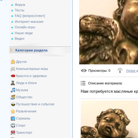
Форум
Тесты
FAQ [вопрос/ответ]
Интернет-магазин
Онлайн игры
Наши люди
Видео
Категории раздела
Другое
Компьютерные игры
Просмотры
: 0
Уроки 
Красота и здоровье
Люди и блоги
Описание материала
:
Музыка
Нам потребуется:масляные кра
Общество
Путешествия и события
Развлечения
Сериалы
Спорт
Транспорт