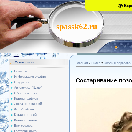
Вер
spassk62.ru
Главна
Меню сайта
Главная
»
Видео
»
Хобби и образова
Новости
Информация о сайте
Состаривание поз
О деревне
Автовокзал "Шацк"
Обратная связь
Каталог файлов
Доска объявлений
ФотоАльбомы
Каталог статей
Каталог сайтов
Блогосфера
Гостевая книга