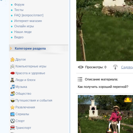
Форум
Тесты
FAQ [вопрос/ответ]
Интернет-магазин
Онлайн игры
Наши люди
Видео
Категории раздела
Другое
Компьютерные игры
Просмотры
: 0
Садово
Красота и здоровье
Описание материала
:
Люди и блоги
Как получить хороший перегной?
Музыка
Общество
Путешествия и события
Развлечения
Сериалы
Спорт
Транспорт