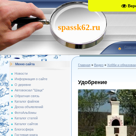
Вер
spassk62.ru
Главна
Меню сайта
Главная
»
Видео
»
Хобби и образова
Новости
Информация о сайте
Удобрение
О деревне
Автовокзал "Шацк"
Обратная связь
Каталог файлов
Доска объявлений
ФотоАльбомы
Каталог статей
Каталог сайтов
Блогосфера
Гостевая книга