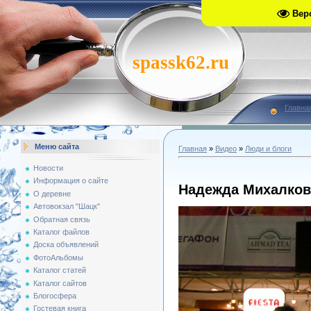
Вер
spassk62.ru
Главна
Меню сайта
Главная
»
Видео
»
Люди и блоги
Новости
Информация о сайте
Надежда Михалков
О деревне
Автовокзал "Шацк"
Обратная связь
Каталог файлов
Доска объявлений
ФотоАльбомы
Каталог статей
Каталог сайтов
Блогосфера
Гостевая книга