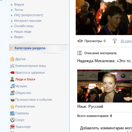
Форум
Тесты
FAQ [вопрос/ответ]
Интернет-магазин
Онлайн игры
Наши люди
Видео
Просмотры
: 0
30 секун
Категории раздела
Описание материала
:
Другое
Надежда Михалкова: «Это то, 
Компьютерные игры
Красота и здоровье
Люди и блоги
Музыка
Общество
Путешествия и события
Язык
: Русский
Развлечения
Сериалы
Всего комментариев
:
0
Спорт
Транспорт
Добавлять комментарии могу