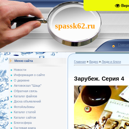
Вер
spassk62.ru
Главна
Меню сайта
Главная
»
Видео
»
Люди и блоги
Новости
Информация о сайте
Зарубеж. Серия 4
О деревне
Автовокзал "Шацк"
Обратная связь
Каталог файлов
Доска объявлений
ФотоАльбомы
Каталог статей
Каталог сайтов
Блогосфера
Гостевая книга