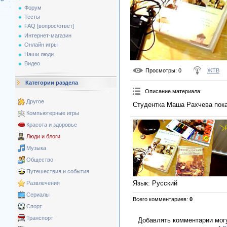
Форум
Тесты
FAQ [вопрос/ответ]
Интернет-магазин
Онлайн игры
Наши люди
Видео
Просмотры
: 0
ЖТВ
Категории раздела
Описание материала
:
Другое
Студентка Маша Рахчева покаж
Компьютерные игры
Красота и здоровье
Люди и блоги
Музыка
Общество
Путешествия и события
Язык
: Русский
Развлечения
Сериалы
Всего комментариев
:
0
Спорт
Транспорт
Добавлять комментарии могу