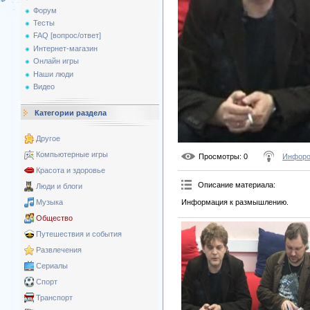
Форум
Тесты
FAQ [вопрос/ответ]
Интернет-магазин
Онлайн игры
Наши люди
Видео
Категории раздела
Другое
Компьютерные игры
Просмотры
: 0
Инфоро
Красота и здоровье
Описание материала
:
Люди и блоги
Информация к размышлению.
Музыка
Общество
Путешествия и события
Развлечения
Сериалы
Спорт
Транспорт