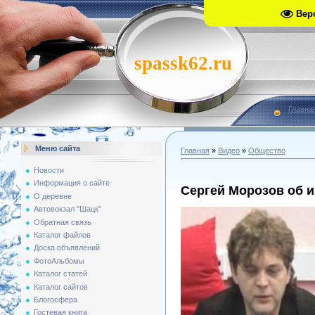
Вер
spassk62.ru
Главна
Меню сайта
Главная
»
Видео
»
Общество
Новости
Информация о сайте
Сергей Морозов об 
О деревне
Автовокзал "Шацк"
Обратная связь
Каталог файлов
Доска объявлений
ФотоАльбомы
Каталог статей
Каталог сайтов
Блогосфера
Гостевая книга