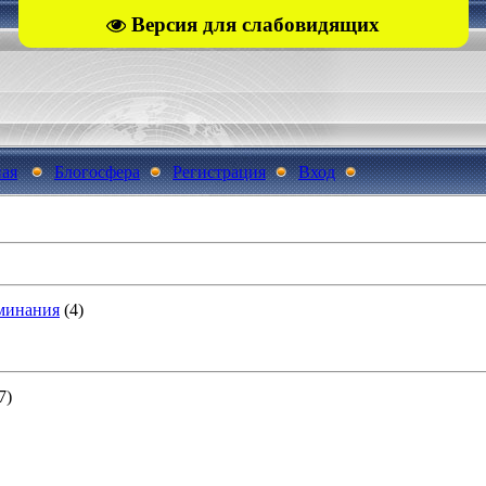
Версия для слабовидящих
ная
Блогосфера
Регистрация
Вход
минания
(4)
7)