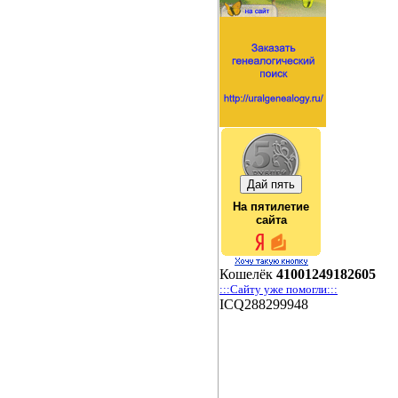
На пятилетие
сайта
Кошелёк
41001249182605
:::Сайту уже помогли:::
ICQ288299948