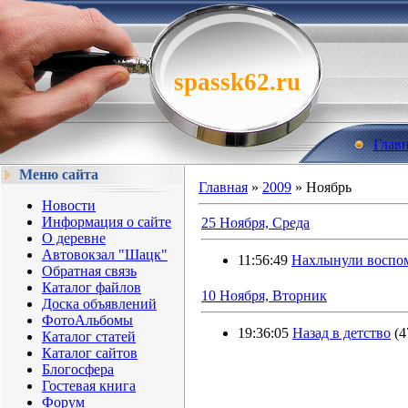
spassk62.ru
Глав
Меню сайта
Главная
»
2009
»
Ноябрь
Новости
Информация о сайте
25 Ноября, Среда
О деревне
Автовокзал "Шацк"
11:56:49
Нахлынули воспо
Обратная связь
Каталог файлов
10 Ноября, Вторник
Доска объявлений
ФотоАльбомы
19:36:05
Назад в детство
(4
Каталог статей
Каталог сайтов
Блогосфера
Гостевая книга
Форум