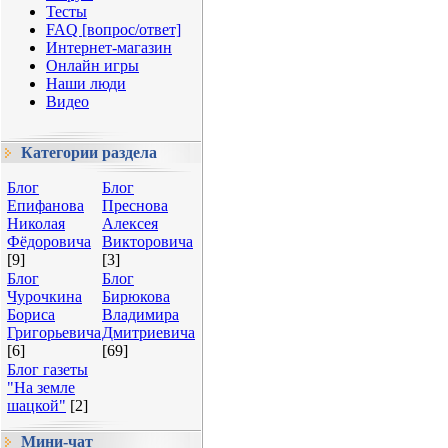
Тесты
FAQ [вопрос/ответ]
Интернет-магазин
Онлайн игры
Наши люди
Видео
Категории раздела
Блог
Блог
Епифанова
Преснова
Николая
Алексея
Фёдоровича
Викторовича
[9]
[3]
Блог
Блог
Чурочкина
Бирюкова
Бориса
Владимира
Григорьевича
Дмитриевича
[6]
[69]
Блог газеты
"На земле
шацкой"
[2]
Мини-чат