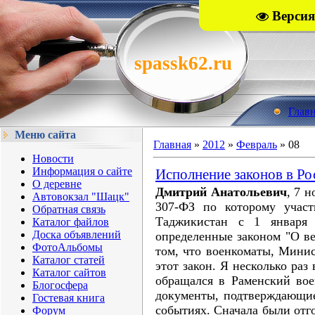
Версия
spassk62.ru
Глав
Меню сайта
Главная
»
2012
»
Февраль
»
08
Новости
Информация о сайте
Исполнение законов в Ро
О деревне
Дмитрий Анатольевич
, 7 
Автовокзал "Шацк"
307-ФЗ по которому участ
Обратная связь
Таджикистан с 1 января
Каталог файлов
Доска объявлений
определенные законом "О вет
ФотоАльбомы
том, что военкоматы, Мини
Каталог статей
этот закон. Я несколько раз 
Каталог сайтов
обращался в Раменский вое
Блогосфера
документы, подтверждающие
Гостевая книга
событиях. Сначала были отго
Форум